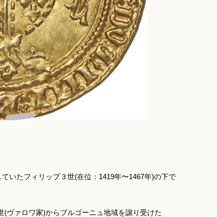
いたフィリップ３世(在位：1419年〜1467年)の下で
(ヴァロワ家)からブルゴーニュ地域を譲り受けた