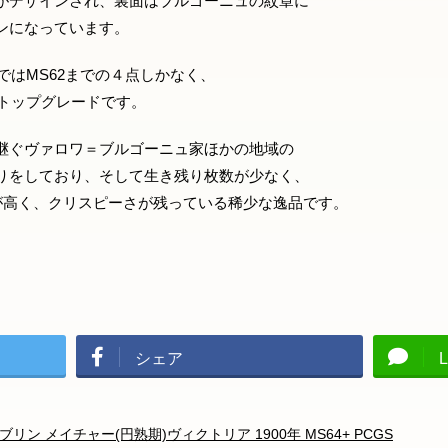
がデザインされ、裏面はブルゴーニュの紋章に
ンになっています。
ではMS62までの４点しかなく、
でトップグレードです。
継ぐヴァロワ＝ブルゴーニュ家ほかの地域の
りをしており、そして生き残り枚数が少なく、
が高く、クリスピーさが残っている稀少な逸品です。
シェア
L
リン メイチャー(円熟期)ヴィクトリア 1900年 MS64+ PCGS