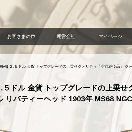
お客さまの声
運営会社
マイページ
同列) ２.５ドル 金貨 トップグレードの上乗せクオリティ「空前絶後品」 クォ
２.５ドル 金貨 トップグレードの上乗
リバティーヘッド 1903年 MS68 NG