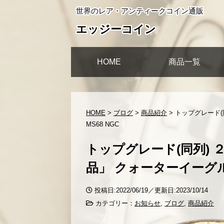
世界のレア・アンティークコイン通販
エッジーコイン
HOME
商品一覧
HOME
>
ブログ
>
商品紹介
>
トップグレード(
MS68 NGC
トップグレード(同列) 
品」 クォーターイーグル 
投稿日:2022/06/19／更新日:2023/10/14
カテゴリー：
お知らせ
,
ブログ
,
商品紹介