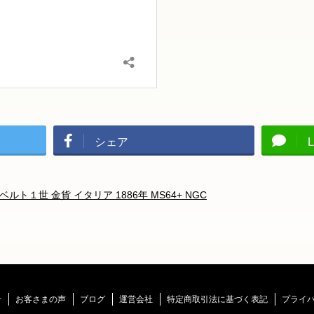
シェア
L
ルト１世 金貨 イタリア 1886年 MS64+ NGC
せ
お客さまの声
ブログ
運営会社
特定商取引法に基づく表記
プライ