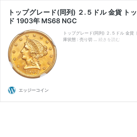
トップグレード(同列) ２.５ドル 金貨
ド 1903年 MS68 NGC
トップグレード(同列) ２.５ドル 金貨
ト
庫状態 : 売り切 …
続きを読む
ッ
プ
グ
レ
ー
ド
(同
エッジーコイン
列)
２.
５
ド
ル
金
貨
ト