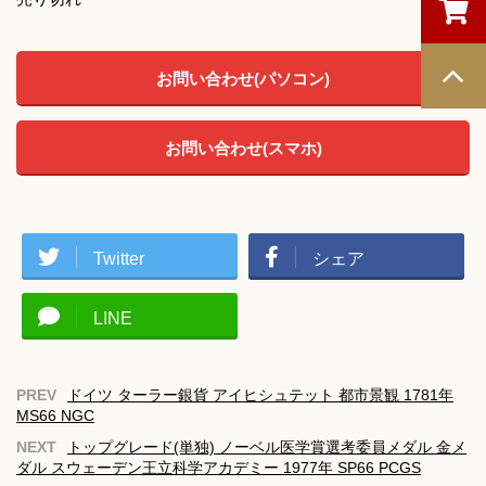
お問い合わせ(パソコン)
お問い合わせ(スマホ)
Twitter
シェア
LINE
ドイツ ターラー銀貨 アイヒシュテット 都市景観 1781年
MS66 NGC
トップグレード(単独) ノーベル医学賞選考委員メダル 金メ
ダル スウェーデン王立科学アカデミー 1977年 SP66 PCGS