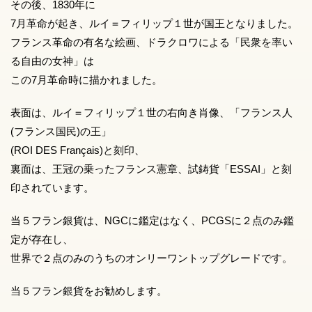
その後、1830年に
7月革命が起き、ルイ＝フィリップ１世が国王となりました。
フランス革命の有名な絵画、ドラクロワによる「民衆を率い
る自由の女神」は
この7月革命時に描かれました。
表面は、ルイ＝フィリップ１世の右向き肖像、「フランス人
(フランス国民)の王」
(ROI DES Français)と刻印、
裏面は、王冠の乗ったフランス憲章、試鋳貨「ESSAI」と刻
印されています。
当５フラン銀貨は、NGCに鑑定はなく、PCGSに２点のみ鑑
定が存在し、
世界で２点のみのうちのオンリーワントップグレードです。
当５フラン銀貨をお勧めします。