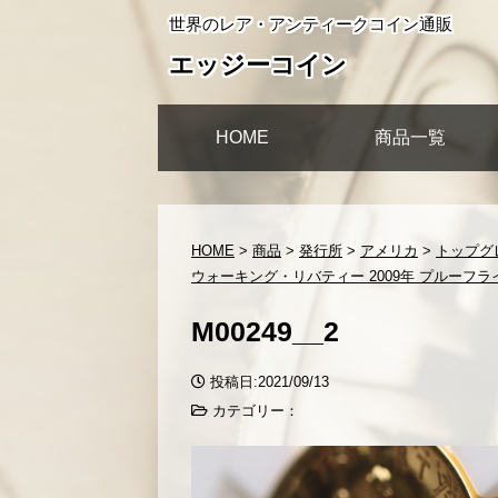
世界のレア・アンティークコイン通販
エッジーコイン
HOME
商品一覧
HOME
>
商品
>
発行所
>
アメリカ
>
トップグ
ウォーキング・リバティー 2009年 プルーフライク
M00249__2
投稿日:2021/09/13
カテゴリー：