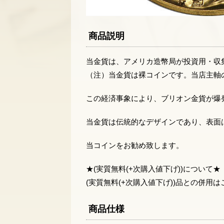
商品説明
当金貨は、アメリカ造幣局が投資用・収集
（注）当金貨は裸コインです。当店主軸
この経済事象により、ブリオン金貨が爆
当金貨は伝統的なデザインであり、表面
当コインをお勧め致します。
★(実質無料(+次購入値下げ))について★
(実質無料(+次購入値下げ))品との併用
商品仕様