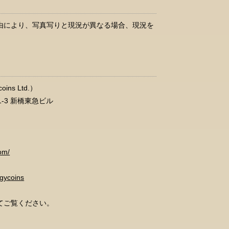
由により、写真写りと現況が異なる場合、現況を
ns Ltd.）
21-3 新橋東急ビル
om/
dgycoins
てご覧ください。