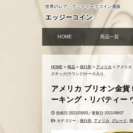
世界のレア・アンティークコイン通販
エッジーコイン
HOME
商品一覧
HOME
>
商品
>
発行所
>
アメリカ
>
アメリカ
スチック(ラウンド)ケース入り
アメリカ ブリオン金貨 
ーキング・リバティー ウ
投稿日:2021/03/03／更新日:2021/08/07
カテゴリー：
発行所
,
アメリカ
,
グレード
,