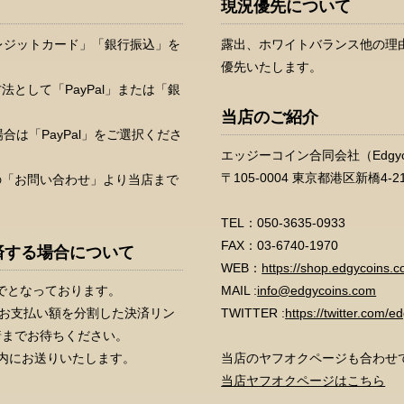
現況優先について
クレジットカード」「銀行振込」を
露出、ホワイトバランス他の理
優先いたします。
として「PayPal」または「銀
当店のご紹介
合は「PayPal」をご選択くださ
エッジーコイン合同会社（Edgycoi
〒105-0004 東京都港区新橋4-
の「お問い合わせ」より当店まで
TEL：
050-3635-0933
FAX：03-6740-1970
決済する場合について
WEB：
https://shop.edgycoins.c
までとなっております。
MAIL :
info@edgycoins.com
りお支払い額を分割した決済リン
TWITTER :
https://twitter.com/e
着までお待ちください。
内にお送りいたします。
当店のヤフオクページも合わせ
当店ヤフオクページはこちら