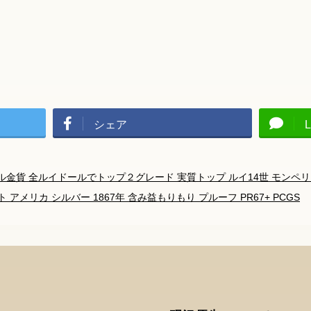
シェア
L
金貨 全ルイドールでトップ２グレード 実質トップ ルイ14世 モンペリエ鋳造
 アメリカ シルバー 1867年 含み益もりもり プルーフ PR67+ PCGS