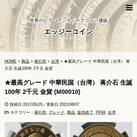
世界のレア・アンティークコイン通販
エッジーコイン
HOME
>
商品
>
発行所
>
台湾
>
★最高グレード 中華民国（台湾） 蒋
介石 生誕100年 2千元 金貨
★最高グレード 中華民国（台湾） 蒋介石 生誕
100年 2千元 金貨 (M00010)
投稿日:2017/05/25／更新日:2021/08/07
カテゴリー：
発行所
,
グレード
,
商品
,
販売終了
,
PF69
,
台湾