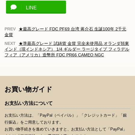
LINE
★最高グレード FDC PF69 台湾 蒋介石 生誕100年 2千元
金貨
★準最高グレード 試鋳貨 金貨 完全未使用品 オランダ領東
インド（現インドネシア） 1/4 ギルダー ラージタイプ フィラデル
フィア（アメリカ）造幣所 FDC PR66 CAMEO NGC
お買い物ガイド
お支払い方法について
お支払い方法は、「PayPal（ペイパル）」「クレジットカード」「銀
行振込」をご用意しております。
お買い物手続きを進めていきますと、お支払い方法として「PayPal」