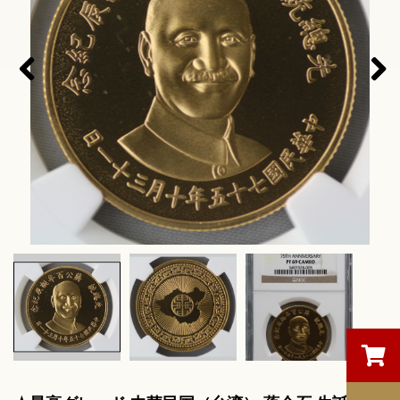
Pre
Nex
viou
t
s