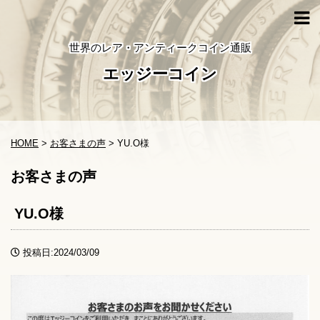
世界のレア・アンティークコイン通販
エッジーコイン
HOME
>
お客さまの声
>
YU.O様
お客さまの声
YU.O様
投稿日:2024/03/09