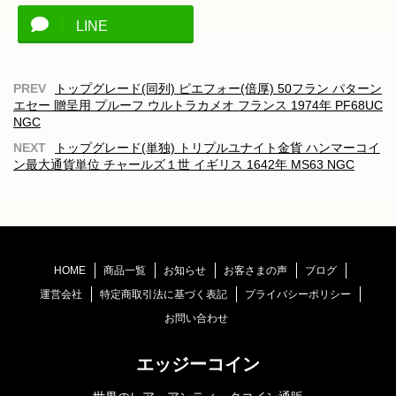
LINE
トップグレード(同列) ピエフォー(倍厚) 50フラン パターン
エセー 贈呈用 プルーフ ウルトラカメオ フランス 1974年 PF68UC
NGC
トップグレード(単独) トリプルユナイト金貨 ハンマーコイ
ン最大通貨単位 チャールズ１世 イギリス 1642年 MS63 NGC
HOME
商品一覧
お知らせ
お客さまの声
ブログ
運営会社
特定商取引法に基づく表記
プライバシーポリシー
お問い合わせ
エッジーコイン