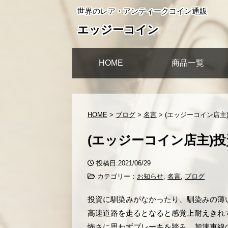
世界のレア・アンティークコイン通販
エッジーコイン
HOME
商品一覧
HOME
>
ブログ
>
名言
>
(エッジーコイン店主
(エッジーコイン店主)
投稿日:2021/06/29
カテゴリー：
お知らせ
,
名言
,
ブログ
投資に馴染みがなかったり、馴染みの薄
高速道路を走るとなると感覚上耐えきれ
怖さに思わずブレーキを踏み、加速車線