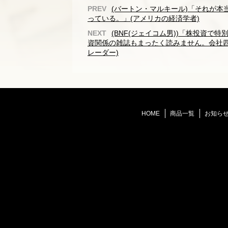
(バートン・マルキール)「それが
っている。」(アメリカの経済学者)
(BNF(ジェイコム男))「株投資
資関係の雑誌もまったく読みません。会社四
レーダー)
HOME
商品一覧
お知ら