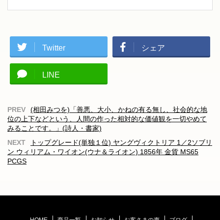
Twitter
シェア
LINE
(相田みつを)「善悪、大小、かねの有る無し、社会的な地
位の上下などという、人間の作った相対的な価値観を一切やめて
みることです。」(詩人・書家)
トップグレード(単独１位) ヤングヴィクトリア 1／2ソブリ
ン ウィリアム・ワイオン(ウナ＆ライオン) 1856年 金貨 MS65
PCGS