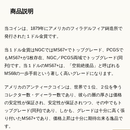
商品説明
当コインは、1879年にアメリカのフィラデルフィア鋳造所で
発行された１ドル金貨です。
当１ドル金貨はNGCではMS67+でトップグレード、PCGSで
もMS67+が1枚存在、NGC／PCGS両域でトップグレード(同
列)です。当１ドルのMS67+は、「空前絶後品」と呼ばれる
MS68の一歩手前という著しく高いグレードになります。
アメリカのアンティークコインは、世界で１位、２位を争う
コレクター数・ディーラー数であり、彼らの層の厚さは価格
の安定性が保証され、安定性が保証されつつ、その中でもト
ップグレード(同列)であり、しかも、グレードは十分に高く張
り付いたMS67+であり、価格上昇は十分に期待出来る逸品で
す。