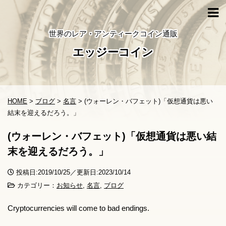
世界のレア・アンティークコイン通販
エッジーコイン
HOME
>
ブログ
>
名言
>
(ウォーレン・バフェット)「仮想通貨は悪い
結末を迎えるだろう。」
(ウォーレン・バフェット)「仮想通貨は悪い結
末を迎えるだろう。」
投稿日:2019/10/25／更新日:2023/10/14
カテゴリー：
お知らせ
,
名言
,
ブログ
Cryptocurrencies will come to bad endings.