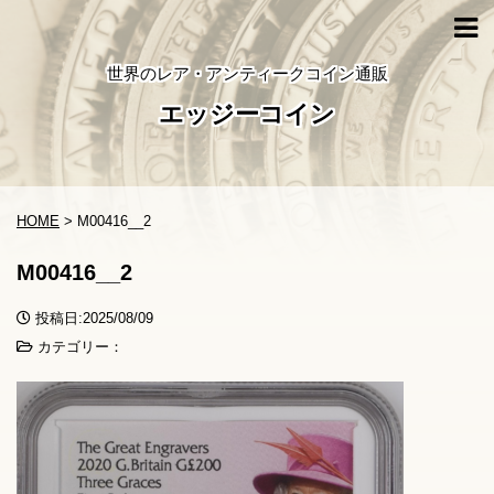
世界のレア・アンティークコイン通販
エッジーコイン
HOME
>
M00416__2
M00416__2
投稿日:2025/08/09
カテゴリー：