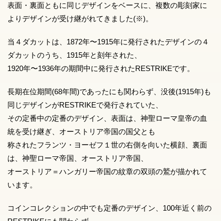
表面・裏面ともに同じデザインをベースに、複数の彫刻家に
よりデザインが受け継がれてきました(※)。
当４ダカットは、1872年〜1915年に発行されたデザインの４
ダカットのうち、1915年と刻年された、
1920年〜1936年の期間中に発行されたRESTRIKEです。
長期在位期間(68年間)であったにも関わらず、没後(1915年)も
同じデザインがRESTRIKEで発行されていた、
その定番中の定番のデザイン、表面は、神聖ローマ皇帝の血
統を受け継ぎ、オーストリア帝国の国父とも
称されたフランツ・ヨーゼフ１世の右側を向いた横顔、裏面
は、神聖ローマ帝国、オーストリア帝国、
オーストリア＝ハンガリー帝国の紋章の双頭の鷲が描かれて
います。
コインコレクションの中でも定番のデザイン、100年近く前の