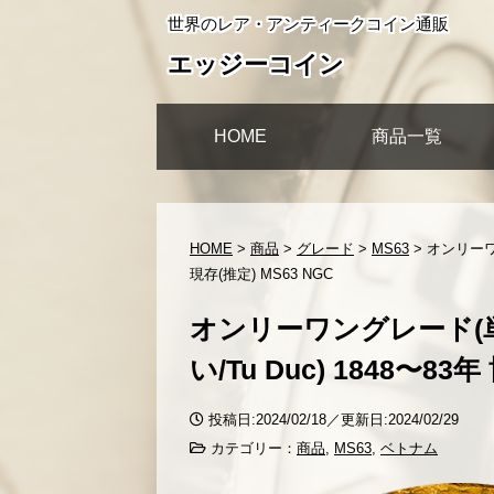
世界のレア・アンティークコイン通販
エッジーコイン
HOME
商品一覧
HOME
>
商品
>
グレード
>
MS63
>
オンリーワ
現存(推定) MS63 NGC
オンリーワングレード(単
い/Tu Duc) 1848〜8
投稿日:2024/02/18／更新日:2024/02/29
カテゴリー：
商品
,
MS63
,
ベトナム