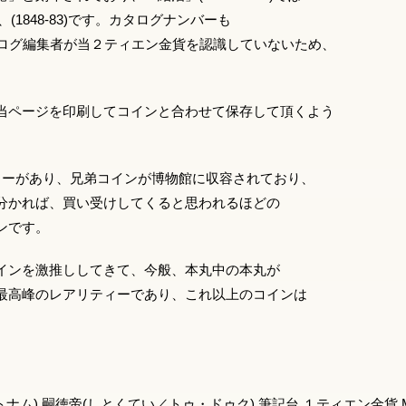
、(1848-83)です。カタログナンバーも
カタログ編集者が当２ティエン金貨を認識していないため、
当ページを印刷してコインと合わせて保存して頂くよう
ィーがあり、兄弟コインが博物館に収容されており、
分かれば、買い受けしてくると思われるほどの
ンです。
インを激推ししてきて、今般、本丸中の本丸が
最高峰のレアリティーであり、これ以上のコインは
ナム) 嗣徳帝(しとくてい／トゥ・ドゥク) 筆記台 １ティエン金貨 MS