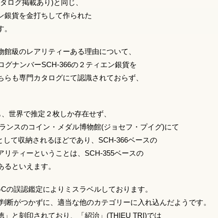
カタログ掲載あり)と同じ、
ン銀貨を金打ちして作られた
す。
物館級のレアリティーある理由について、
ログナンバーSCH-366の２ティエン銀貨を
ちらも専門カタログにて認識されておらず、
貨も、世界で推定２枚しか存在せず、
ランスのコイン・メダル博物館(ジョセフ・プイグ)にて
ションとして収納されるほどであり、SCH-366ベースの
リティーということは、SCH-355ベースの
あるといえます。
GCの誤認鑑定によりミスラベルしております。
て判断がつかずに、適当な他のカテゴリーに入れ込んだようです。
と刻印されており、「紹治」(THIEU TRI)では