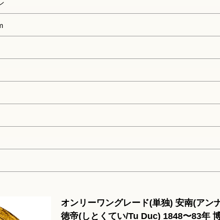
ン
m
オンリーワングレード(単独) 安南(アンナ
徳帝(しとくてい/Tu Duc) 1848〜83