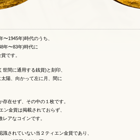
年〜1945年)時代のうち、
8年〜83年)時代に
金貨です。
広く世間に通用する銭貨)と刻印、
に太陽、向かって左に月、間に
か存在せず、その中の１枚です。
２ティエン金貨は掲載されておらず、
激レアなコインです。
認識されていない当２ティエン金貨であり、