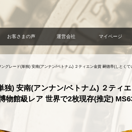
お客さまの声
運営会社
マイページ
ングレード(単独) 安南(アンナン/ベトナム) ２ティエン金貨 嗣徳帝(しとくてい/Tu
独) 安南(アンナン/ベトナム) ２ティ
3年 博物館級レア 世界で2枚現存(推定) MS63 