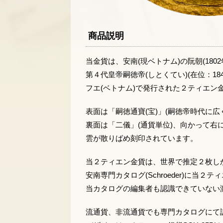
商品説明
当金貨は、安南(現ベトナム)の阮朝(1802
第４代皇帝嗣徳帝(しとくてい)(在位：184
フエ(ベトナム)で発行された２ティエン
表面は「嗣徳通寶(宝)」(嗣徳帝時代に
裏面は「二儀」(通貨単位)、向かって右
雲が散りばめ刻印されています。
当２ティエン金貨は、世界で推定２枚し
安南専門カタログ(Schroeder)に当
当カタログの編集者も認識できていない
流通貨、非流通貨でも専門カタログにて