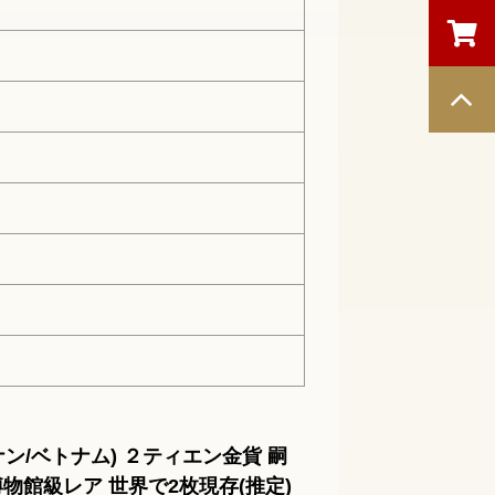
ン/ベトナム) ２ティエン金貨 嗣
年 博物館級レア 世界で2枚現存(推定)