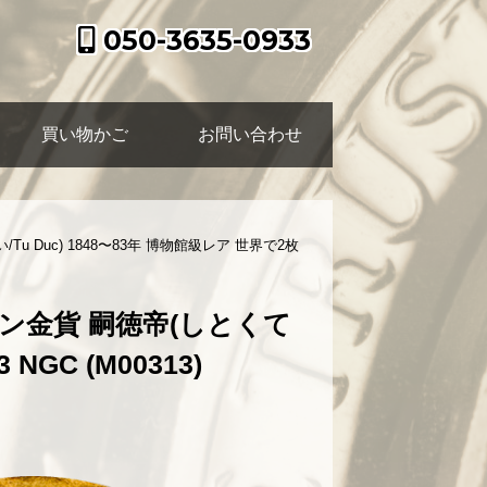
050-3635-0933
買い物かご
お問い合わせ
 Duc) 1848〜83年 博物館級レア 世界で2枚
エン金貨 嗣徳帝(しとくて
NGC (M00313)