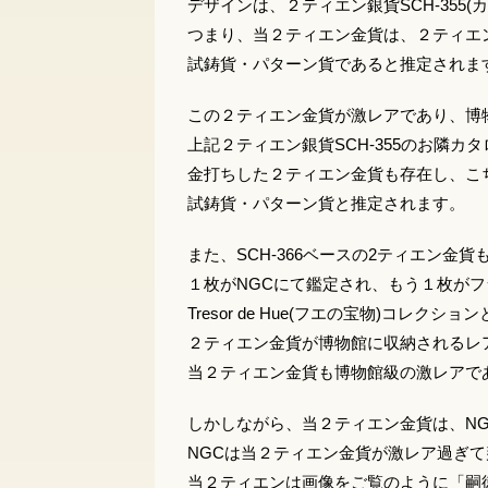
デザインは、２ティエン銀貨SCH-355(
つまり、当２ティエン金貨は、２ティエ
試鋳貨・パターン貨であると推定されま
この２ティエン金貨が激レアであり、博
上記２ティエン銀貨SCH-355のお隣カタ
金打ちした２ティエン金貨も存在し、こ
試鋳貨・パターン貨と推定されます。
また、SCH-366ベースの2ティエン金
１枚がNGCにて鑑定され、もう１枚がフ
Tresor de Hue(フエの宝物)コレク
２ティエン金貨が博物館に収納されるレア
当２ティエン金貨も博物館級の激レアで
しかしながら、当２ティエン金貨は、N
NGCは当２ティエン金貨が激レア過ぎ
当２ティエンは画像をご覧のように「嗣徳」