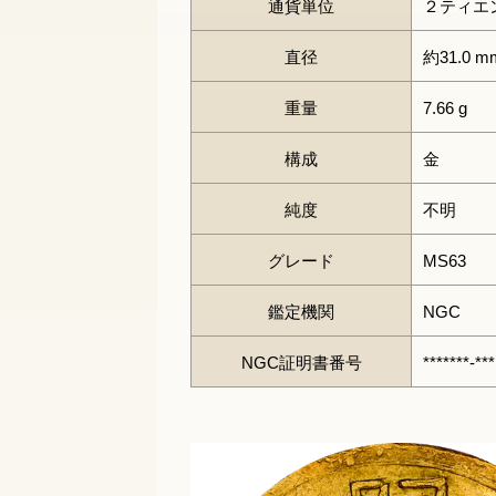
通貨単位
２ティエ
直径
約31.0 m
重量
7.66 g
構成
金
純度
不明
グレード
MS63
鑑定機関
NGC
NGC証明書番号
*******-***