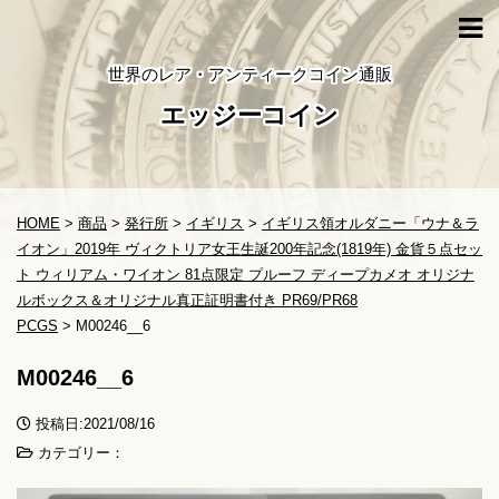
世界のレア・アンティークコイン通販
エッジーコイン
HOME
>
商品
>
発行所
>
イギリス
>
イギリス領オルダニー「ウナ＆ラ
イオン」2019年 ヴィクトリア女王生誕200年記念(1819年) 金貨５点セッ
ト ウィリアム・ワイオン 81点限定 プルーフ ディープカメオ オリジナ
ルボックス＆オリジナル真正証明書付き PR69/PR68
PCGS
>
M00246__6
M00246__6
投稿日:2021/08/16
カテゴリー：