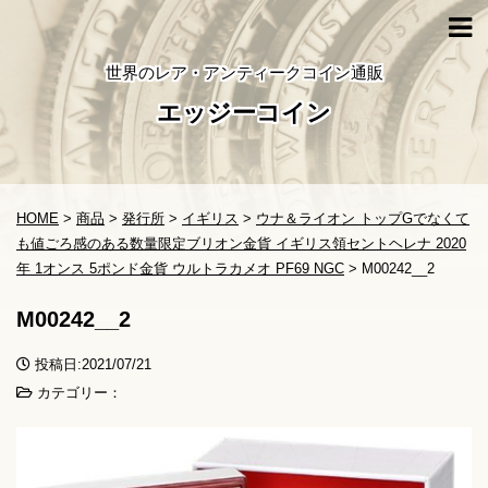
世界のレア・アンティークコイン通販
エッジーコイン
HOME
>
商品
>
発行所
>
イギリス
>
ウナ＆ライオン トップGでなくて
も値ごろ感のある数量限定ブリオン金貨 イギリス領セントヘレナ 2020
年 1オンス 5ポンド金貨 ウルトラカメオ PF69 NGC
>
M00242__2
M00242__2
投稿日:2021/07/21
カテゴリー：