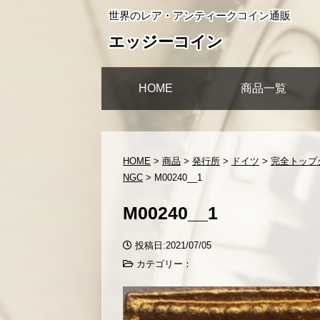
世界のレア・アンティークコイン通販
エッジーコイン
HOME
商品一覧
HOME
>
商品
>
発行所
>
ドイツ
>
完全トップグ
NGC
>
M00240__1
M00240__1
投稿日:2021/07/05
カテゴリー：