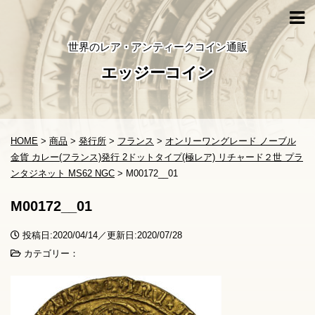
世界のレア・アンティークコイン通販
エッジーコイン
HOME
>
商品
>
発行所
>
フランス
>
オンリーワングレード ノーブル
金貨 カレー(フランス)発行 2ドットタイプ(極レア) リチャード２世 プラ
ンタジネット MS62 NGC
>
M00172__01
M00172__01
投稿日:2020/04/14／更新日:2020/07/28
カテゴリー：