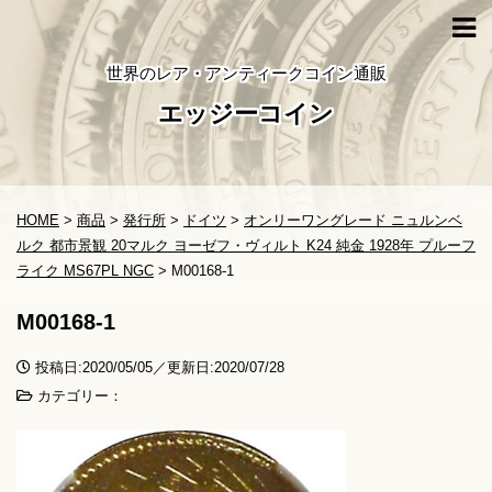
世界のレア・アンティークコイン通販
エッジーコイン
HOME
>
商品
>
発行所
>
ドイツ
>
オンリーワングレード ニュルンベ
ルク 都市景観 20マルク ヨーゼフ・ヴィルト K24 純金 1928年 プルーフ
ライク MS67PL NGC
>
M00168-1
M00168-1
投稿日:2020/05/05／更新日:2020/07/28
カテゴリー：