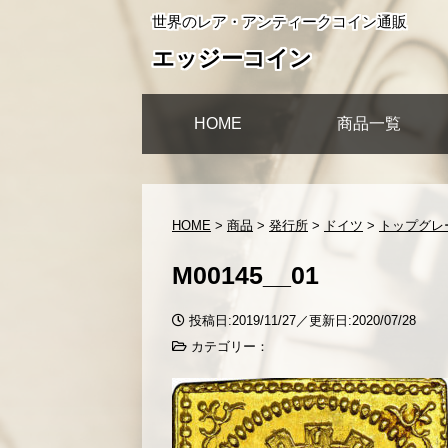
世界のレア・アンティークコイン通販
エッジーコイン
HOME
商品一覧
HOME
>
商品
>
発行所
>
ドイツ
>
トップグレー
M00145__01
投稿日:2019/11/27／更新日:2020/07/28
カテゴリー：