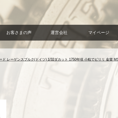
お客さまの声
運営会社
マイページ
ド レーゲンスブルク(ドイツ) 1/32ダカット 1750年頃 小粒でピリリ 金貨 MS6