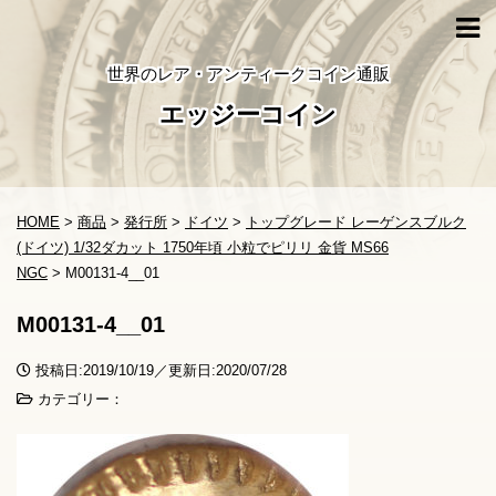
世界のレア・アンティークコイン通販
エッジーコイン
HOME
>
商品
>
発行所
>
ドイツ
>
トップグレード レーゲンスブルク
(ドイツ) 1/32ダカット 1750年頃 小粒でピリリ 金貨 MS66
NGC
>
M00131-4__01
M00131-4__01
投稿日:2019/10/19／更新日:2020/07/28
カテゴリー：